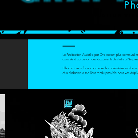
teur d’objets de communication vis
depuis 2013
La Publication Assistée par Ordinateur, plus communé
consiste à concevoir des documents destinés à l’impres
Elle consiste à faire concorder les contraintes marketin
afin d’obtenir le meilleur rendu possible pour vos dépl