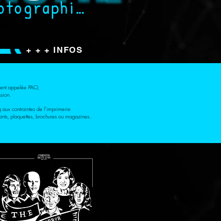
Photographies
uelle
+ + + INFOS
ment appelée PAO,
sion.
g aux contraintes de l’imprimerie
iants, plaquettes, brochures ou magazines.