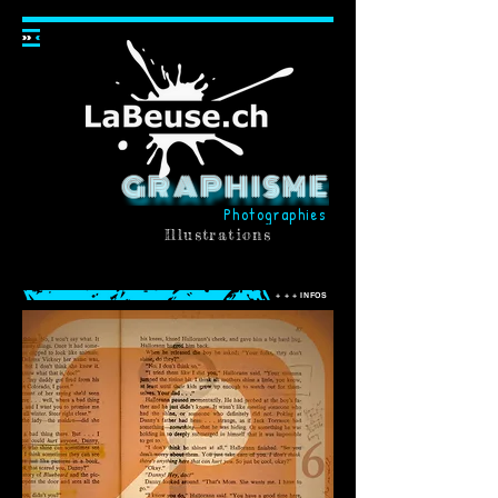
GRAPHISME
Photographies
Illustrations
Créateur d’objets de communication
visuelle depuis 2013
+ + + INFOS