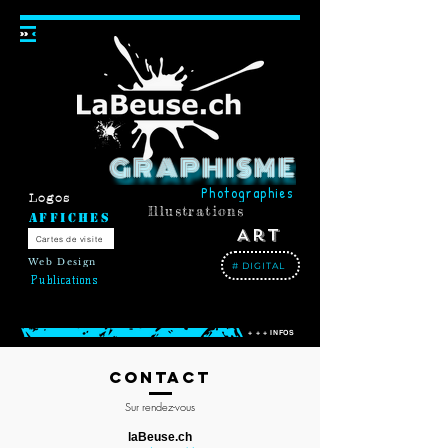
GRAPHISME
Photographies
Logos
Illustrations
Affiches
Art
Cartes de visite
Web Design
# DIGITAL
Publications
Créateur d’objets de communication
visuelle depuis 2013
+ + + INFOS
Contact
Sur rendez-vous
laBeuse.ch