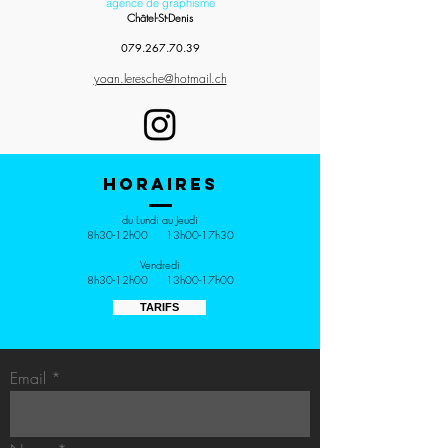
agence de graphisme
Châtel-St-Denis
079.267.70.39
yoan.leresche@hotmail.ch
Horaires
du Lundi au Jeudi
8h30-12h00 13h00-17h30
Vendredi
8h30-12h00 13h00-17h00
TARIFS
Email